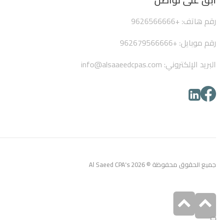
رقم هاتف: +9626566666
رقم موبايل: +962679566666
البريد الإلكتروني: info@alsaaeedcpas.com
جميع الحقوق محفوظة © Al Saeed CPA's 2026