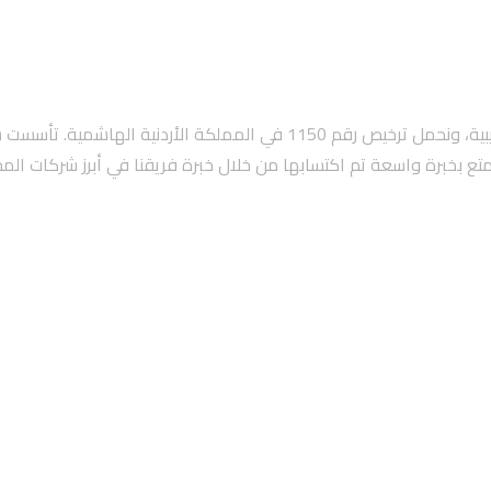
نحن مكتب ضياء السعيد للتدقيق المالي والاستشارات المحاسبية والضريبية، ونحمل ترخيص ر
نتمتع بخبرة واسعة تم اكتسابها من خلال خبرة فريقنا في أبرز شركات ال