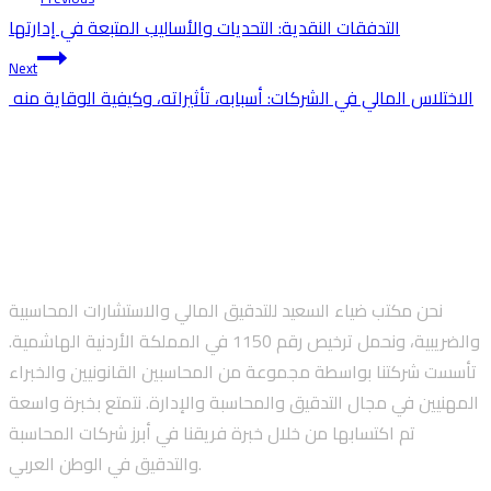
Post
التدفقات النقدية: التحديات والأساليب المتبعة في إدارتها
navigation
Next
الاختلاس المالي في الشركات: أسبابه، تأثيراته، وكيفية الوقاية منه
نحن مكتب ضياء السعيد للتدقيق المالي والاستشارات المحاسبية
والضريبية، ونحمل ترخيص رقم 1150 في المملكة الأردنية الهاشمية.
تأسست شركتنا بواسطة مجموعة من المحاسبين القانونيين والخبراء
المهنيين في مجال التدقيق والمحاسبة والإدارة. نتمتع بخبرة واسعة
تم اكتسابها من خلال خبرة فريقنا في أبرز شركات المحاسبة
والتدقيق في الوطن العربي.