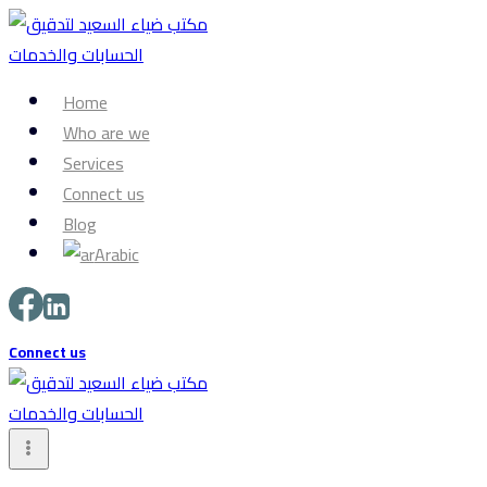
Skip
to
content
Home
Who are we
Services
Connect us
Blog
Arabic
Connect us