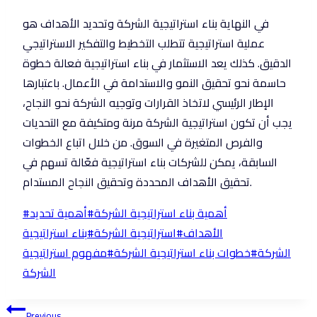
في النهاية بناء استراتيجية الشركة وتحديد الأهداف هو
عملية استراتيجية تتطلب التخطيط والتفكير الاستراتيجي
الدقيق. كذلك يعد الاستثمار في بناء استراتيجية فعالة خطوة
حاسمة نحو تحقيق النمو والاستدامة في الأعمال. باعتبارها
الإطار الرئيسي لاتخاذ القرارات وتوجيه الشركة نحو النجاح،
يجب أن تكون استراتيجية الشركة مرنة ومتكيفة مع التحديات
والفرص المتغيرة في السوق. من خلال اتباع الخطوات
السابقة، يمكن للشركات بناء استراتيجية فعّالة تسهم في
تحقيق الأهداف المحددة وتحقيق النجاح المستدام.
Post
أهمية بناء استراتيجية الشركة
#
أهمية تحديد
#
Tags:
الأهداف
#
استراتيجية الشركة
#
بناء استراتيجية
الشركة
#
خطوات بناء استراتيجية الشركة
#
مفهوم استراتيجية
الشركة
Previous