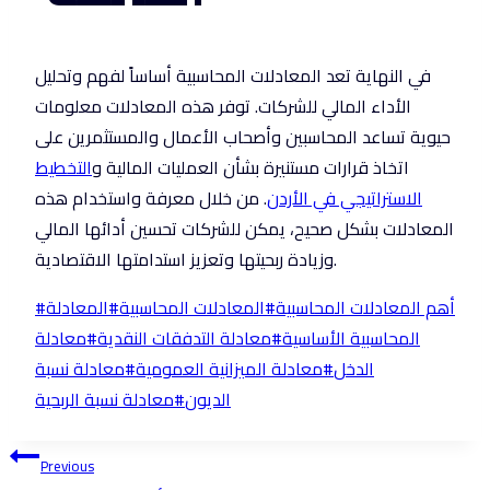
في النهاية تعد المعادلات المحاسبية أساساً لفهم وتحليل
الأداء المالي للشركات. توفر هذه المعادلات معلومات
حيوية تساعد المحاسبين وأصحاب الأعمال والمستثمرين على
اتخاذ قرارات مستنيرة بشأن العمليات المالية و
التخطيط
الاستراتيجي في الأردن
. من خلال معرفة واستخدام هذه
المعادلات بشكل صحيح، يمكن للشركات تحسين أدائها المالي
وزيادة ربحيتها وتعزيز استدامتها الاقتصادية.
Post
أهم المعادلات المحاسبية
#
المعادلات المحاسبية
#
المعادلة
#
Tags:
المحاسبية الأساسية
#
معادلة التدفقات النقدية
#
معادلة
الدخل
#
معادلة الميزانية العمومية
#
معادلة نسبة
الديون
#
معادلة نسبة الربحية
Post
Previous