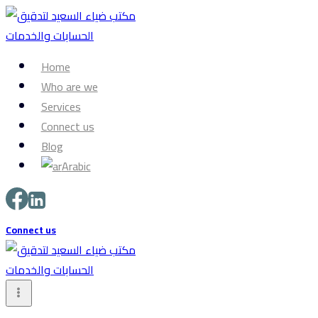
Skip
to
content
Home
Who are we
Services
Connect us
Blog
Arabic
Connect us