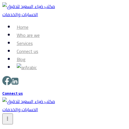
Skip
to
content
Home
Who are we
Services
Connect us
Blog
Arabic
Connect us